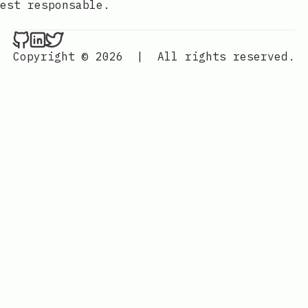
est responsable.
Nenba Jonathan on Github
Nenba Jonathan on LinkedIn
Nenba Jonathan on Twitter
Copyright © 2026
|
All rights reserved.