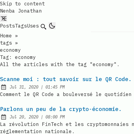
Skip to content
Nenba Jonathan
Posts
Tags
Uses
Search
Home
»
tags
»
economy
Tag:
economy
All the articles with the tag "economy".
Scanne moi : tout savoir sur le QR Code.
at
Jul 31, 2020
|
01:45 PM
Published:
Comment le QR Code a bouleversé le quotidien
Parlons un peu de la crypto-économie.
at
Jul 20, 2020
|
08:00 PM
Published:
La révolution FinTech et les cryptomonnaies 
réglementation nationale.