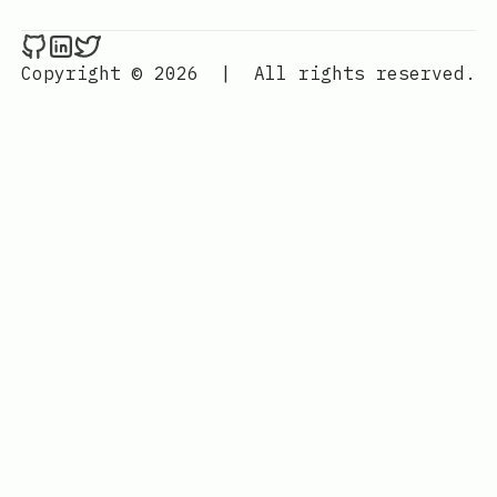
Nenba Jonathan on Github
Nenba Jonathan on LinkedIn
Nenba Jonathan on Twitter
Copyright © 2026
|
All rights reserved.