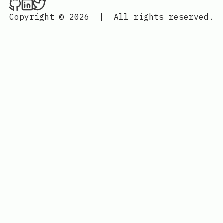
Nenba Jonathan on Github
Nenba Jonathan on LinkedIn
Nenba Jonathan on Twitter
Copyright © 2026
|
All rights reserved.