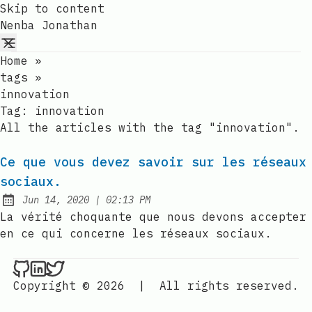
Skip to content
Nenba Jonathan
Home
»
tags
»
innovation
Tag:
innovation
All the articles with the tag "innovation".
Ce que vous devez savoir sur les réseaux
sociaux.
at
Jun 14, 2020
|
02:13 PM
Published:
La vérité choquante que nous devons accepter
en ce qui concerne les réseaux sociaux.
Nenba Jonathan on Github
Nenba Jonathan on LinkedIn
Nenba Jonathan on Twitter
Copyright © 2026
|
All rights reserved.